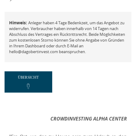
FAQ
Mit der ich.app anmelden
Vermögensberatung
Hinweis:
Anleger haben 4 Tage Bedenkzeit, um das Angebot zu
Passwort vergessen und ändern
Beschwerde
widerrufen. Verbraucher haben innerhalb von 14 Tagen nach
Abschluss des Vertrages ein Rücktrittsrecht. Beide Möglichkeiten
zum kostenlosen Storno können Sie ohne Angabe von Gründen
in Ihrem Dashboard oder durch E-Mail an
hello@dagobertinvest.com beanspruchen.
REGISTRIEREN
Neues Kundenkonto anlegen
ÜBERSICHT
NEUEN ACCOUNT ANLEGEN
oder
CROWDINVESTING ALPHA CENTER
Mit der ich.app registrieren