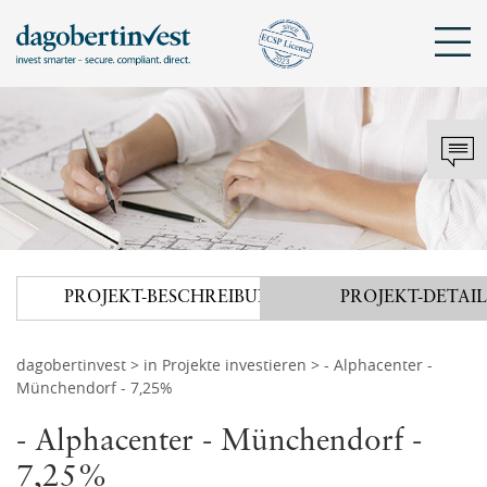
Sch
KONTAKT
DAGOBERTINVEST
ANMELDEN
Mit bestehendem Konto anmelden
Tel.: +43 720 072 821
hello@dagobertinvest.com
PROJEKT
-
BESCHREIBUNG
PROJEKT
-
DETAIL
Adresse
Angemeldet bleiben
dagobertinvest gmbh
Wohllebengasse 12-14
dagobertinvest
>
in Projekte investieren
> - Alphacenter -
Münchendorf - 7,25%
1040 Wien
ANMELDEN
- Alphacenter - Münchendorf -
oder
Kontaktanfrage
7,25%