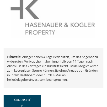
FAQ
Mit der ich.app anmelden
Vermögensberatung
Passwort vergessen und ändern
Beschwerde
REGISTRIEREN
Hinweis:
Anleger haben 4 Tage Bedenkzeit, um das Angebot zu
Neues Kundenkonto anlegen
widerrufen. Verbraucher haben innerhalb von 14 Tagen nach
Abschluss des Vertrages ein Rücktrittsrecht. Beide Möglichkeiten
zum kostenlosen Storno können Sie ohne Angabe von Gründen
NEUEN ACCOUNT ANLEGEN
in Ihrem Dashboard oder durch E-Mail an
hello@dagobertinvest.com beanspruchen.
oder
Mit der ich.app registrieren
ÜBERSICHT