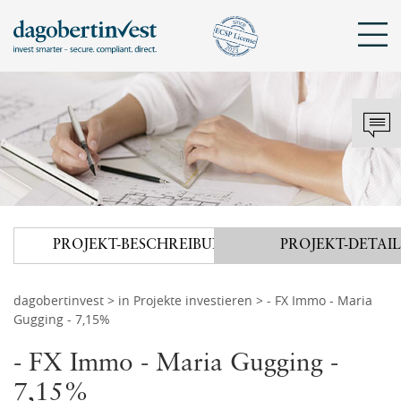
Sch
KONTAKT
DAGOBERTINVEST
ANMELDEN
Mit bestehendem Konto anmelden
Tel.: +43 720 072 821
hello@dagobertinvest.com
PROJEKT
-
BESCHREIBUNG
PROJEKT
-
DETAIL
Adresse
Angemeldet bleiben
dagobertinvest gmbh
Wohllebengasse 12-14
dagobertinvest
>
in Projekte investieren
> - FX Immo - Maria
Gugging - 7,15%
1040 Wien
ANMELDEN
- FX Immo - Maria Gugging -
oder
Kontaktanfrage
7,15%