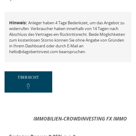
FAQ
Mit der ich.app anmelden
Vermögensberatung
Hinweis:
Anleger haben 4 Tage Bedenkzeit, um das Angebot zu
Passwort vergessen und ändern
Beschwerde
widerrufen. Verbraucher haben innerhalb von 14 Tagen nach
Abschluss des Vertrages ein Rücktrittsrecht. Beide Möglichkeiten
zum kostenlosen Storno können Sie ohne Angabe von Gründen
in Ihrem Dashboard oder durch E-Mail an
hello@dagobertinvest.com beanspruchen.
REGISTRIEREN
Neues Kundenkonto anlegen
ÜBERSICHT
NEUEN ACCOUNT ANLEGEN
oder
IMMOBILIEN-CROWDINVESTING FX IMMO
Mit der ich.app registrieren