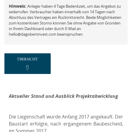
FAQ
Mit der ich.app anmelden
Hinweis:
Anleger haben 4 Tage Bedenkzeit, um das Angebot zu
widerrufen. Verbraucher haben innerhalb von 14 Tagen nach
Vermögensberatung
Abschluss des Vertrages ein Rücktrittsrecht. Beide Möglichkeiten
zum kostenlosen Storno können Sie ohne Angabe von Gründen
Passwort vergessen und ändern
Beschwerde
in Ihrem Dashboard oder durch E-Mail an
hello@dagobertinvest.com beanspruchen.
REGISTRIEREN
ÜBERSICHT
Neues Kundenkonto anlegen
NEUEN ACCOUNT ANLEGEN
Aktueller Stand und Ausblick Projektabwicklung
oder
Die Liegenschaft wurde Anfang 2017 angekauft. Der
Mit der ich.app registrieren
Baustart erfolgte, nach ergangenem Baubescheid,
im Sommer 2017.