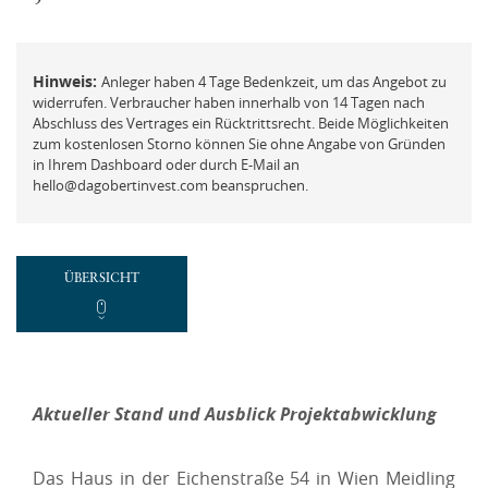
FAQ
Mit der ich.app anmelden
Vermögensberatung
Hinweis:
Anleger haben 4 Tage Bedenkzeit, um das Angebot zu
Passwort vergessen und ändern
Beschwerde
widerrufen. Verbraucher haben innerhalb von 14 Tagen nach
Abschluss des Vertrages ein Rücktrittsrecht. Beide Möglichkeiten
zum kostenlosen Storno können Sie ohne Angabe von Gründen
in Ihrem Dashboard oder durch E-Mail an
hello@dagobertinvest.com beanspruchen.
REGISTRIEREN
Neues Kundenkonto anlegen
ÜBERSICHT
NEUEN ACCOUNT ANLEGEN
oder
Aktueller Stand und Ausblick Projektabwicklung
Mit der ich.app registrieren
Das Haus in der Eichenstraße 54 in Wien Meidling