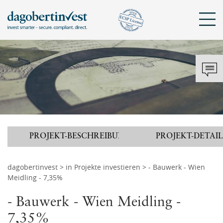
Sch
KONTAKT
DAGOBERTINVEST
ANMELDEN
Mit bestehendem Konto anmelden
Tel.: +43 720 072 821
hello@dagobertinvest.com
PROJEKT
-
BESCHREIBUNG
PROJEKT
-
DETAIL
Adresse
Angemeldet bleiben
dagobertinvest gmbh
Wohllebengasse 12-14
dagobertinvest
>
in Projekte investieren
> - Bauwerk - Wien
Meidling - 7,35%
1040 Wien
ANMELDEN
- Bauwerk - Wien Meidling -
oder
Kontaktanfrage
7,35%