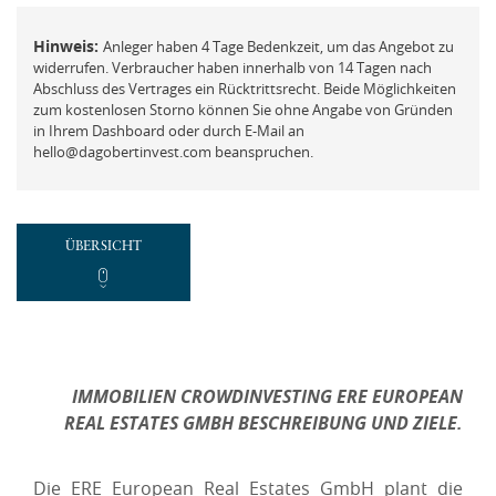
FAQ
Mit der ich.app anmelden
Hinweis:
Anleger haben 4 Tage Bedenkzeit, um das Angebot zu
Vermögensberatung
widerrufen. Verbraucher haben innerhalb von 14 Tagen nach
Abschluss des Vertrages ein Rücktrittsrecht. Beide Möglichkeiten
Passwort vergessen und ändern
Beschwerde
zum kostenlosen Storno können Sie ohne Angabe von Gründen
in Ihrem Dashboard oder durch E-Mail an
hello@dagobertinvest.com beanspruchen.
REGISTRIEREN
ÜBERSICHT
Neues Kundenkonto anlegen
NEUEN ACCOUNT ANLEGEN
IMMOBILIEN CROWDINVESTING
ERE EUROPEAN
oder
REAL ESTATES GMBH
BESCHREIBUNG UND ZIELE.
Mit der ich.app registrieren
Die ERE European Real Estates GmbH plant die