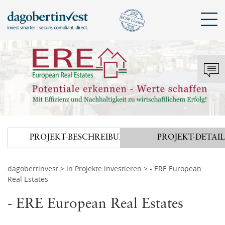
Sch
KONTAKT
DAGOBERTINVEST
ANMELDEN
Mit bestehendem Konto anmelden
Tel.: +43 720 072 821
hello@dagobertinvest.com
PROJEKT
-
BESCHREIBUNG
PROJEKT
-
DETAIL
Adresse
Angemeldet bleiben
dagobertinvest gmbh
Wohllebengasse 12-14
dagobertinvest
>
in Projekte investieren
> - ERE European
Real Estates
1040 Wien
ANMELDEN
- ERE European Real Estates
oder
Kontaktanfrage