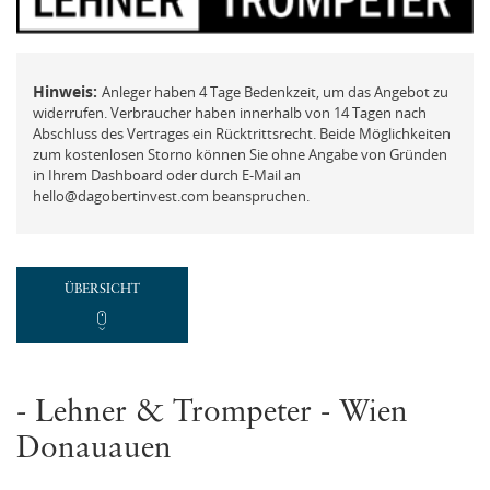
FAQ
Mit der ich.app anmelden
Vermögensberatung
Passwort vergessen und ändern
Hinweis:
Anleger haben 4 Tage Bedenkzeit, um das Angebot zu
Beschwerde
widerrufen. Verbraucher haben innerhalb von 14 Tagen nach
Abschluss des Vertrages ein Rücktrittsrecht. Beide Möglichkeiten
zum kostenlosen Storno können Sie ohne Angabe von Gründen
in Ihrem Dashboard oder durch E-Mail an
hello@dagobertinvest.com beanspruchen.
REGISTRIEREN
Neues Kundenkonto anlegen
ÜBERSICHT
NEUEN ACCOUNT ANLEGEN
oder
- Lehner & Trompeter - Wien
Donauauen
Mit der ich.app registrieren