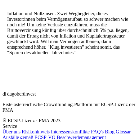
Inflation und Nullzinsen: Zwei Wegbegleiter, die es
Investor:innen beim Vermögensaufbau so schwer machen wie
noch nie! Um keine Verluste einzufahren, muss die
Bruttoverzinsung künftig über durchschnittlich 5% p.a. liegen,
damit der Ertrag nicht von Inflation und Kapitalertragssteuer
geschluckt wird. Will man Vermögen aufbauen, dann
entsprechend höher. "Klug investieren" scheint somit, das
"Sparen des aktuellen Jahrzehntes".
di
dagobertinvest
Erste österreichische Crowdfunding-Plattform mit ECSP-Lizenz der
FMA.
ECSP-Lizenz · FMA 2023
Service
Über uns
Risikohinweis
Interessenskonflikte
FAQ's
Blog
Glossar
Ausfälle gemäß ECSP-VO
Beschwerdemanagement