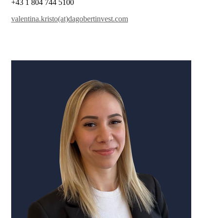
+43 1 804 744 5100
valentina.kristo(at)dagobertinvest.com