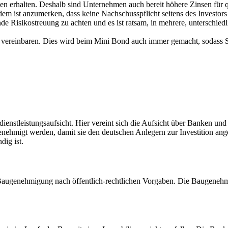
 erhalten. Deshalb sind Unternehmen auch bereit höhere Zinsen für qu
em ist anzumerken, dass keine Nachschusspflicht seitens des Investors
nde Risikostreuung zu achten und es ist ratsam, in mehrere, unterschied
n zu vereinbaren. Dies wird beim Mini Bond auch immer gemacht, sodass
ienstleistungsaufsicht. Hier vereint sich die Aufsicht über Banken und 
nehmigt werden, damit sie den deutschen Anlegern zur Investition an
ig ist.
ugenehmigung nach öffentlich-rechtlichen Vorgaben. Die Baugenehmig