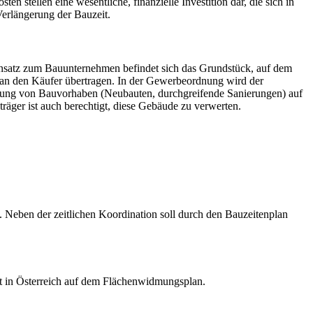
 stellen eine wesentliche, finanzielle Investition dar, die sich in
Verlängerung der Bauzeit.
satz zum Bauunternehmen befindet sich das Grundstück, auf dem
e an den Käufer übertragen. In der Gewerbeordnung wird der
cklung von Bauvorhaben (Neubauten, durchgreifende Sanierungen) auf
er ist auch berechtigt, diese Gebäude zu verwerten.
. Neben der zeitlichen Koordination soll durch den Bauzeitenplan
t in Österreich auf dem Flächenwidmungsplan.