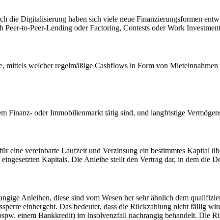
rch die Digitalisierung haben sich viele neue Finanzierungsformen e
uch Peer-to-Peer-Lending oder Factoring, Contests oder Work Investmen
e, mittels welcher regelmäßige Cashflows in Form von Mieteinnahmen 
 dem Finanz- oder Immobilienmarkt tätig sind, und langfristige Vermög
 eine vereinbarte Laufzeit und Verzinsung ein bestimmtes Kapital übe
gesetzten Kapitals. Die Anleihe stellt den Vertrag dar, in dem die Deta
rangige Anleihen, diese sind vom Wesen her sehr ähnlich dem qualifizie
sperre einhergeht. Das bedeutet, dass die Rückzahlung nicht fällig wir
bspw. einem Bankkredit) im Insolvenzfall nachrangig behandelt. Die R