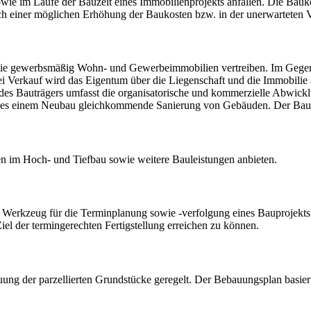
e im Laufe der Bauzeit eines Immobilienprojekts anfallen. Die Baukosten
ich einer möglichen Erhöhung der Baukosten bzw. in der unerwarteten 
die gewerbsmäßig Wohn- und Gewerbeimmobilien vertreiben. Im Gegen
 Bei Verkauf wird das Eigentum über die Liegenschaft und die Immobili
ch des Bauträgers umfasst die organisatorische und kommerzielle Abwi
des einem Neubau gleichkommende Sanierung von Gebäuden. Der Bauträg
 im Hoch- und Tiefbau sowie weitere Bauleistungen anbieten.
in Werkzeug für die Terminplanung sowie -verfolgung eines Bauprojekts
el der termingerechten Fertigstellung erreichen zu können.
ng der parzellierten Grundstücke geregelt. Der Bebauungsplan basier