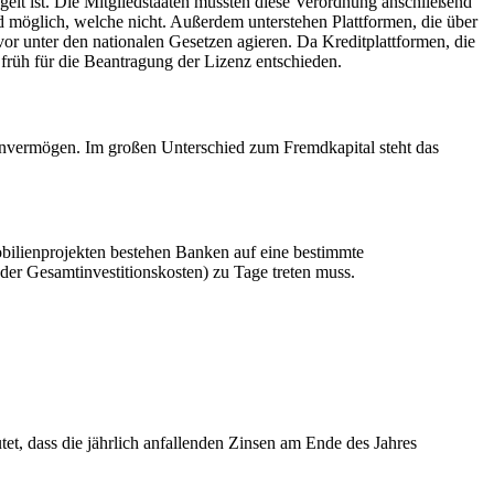
lt ist. Die Mitgliedstaaten mussten diese Verordnung anschließend
 möglich, welche nicht. Außerdem unterstehen Plattformen, die über
r unter den nationalen Gesetzen agieren. Da Kreditplattformen, die
 früh für die Beantragung der Lizenz entschieden.
einvermögen. Im großen Unterschied zum Fremdkapital steht das
obilienprojekten bestehen Banken auf eine bestimmte
(der Gesamtinvestitionskosten) zu Tage treten muss.
et, dass die jährlich anfallenden Zinsen am Ende des Jahres