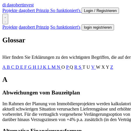
di
dagobertinvest
Projekte
dagobert Prinzip
So funktioniert's
Login / Registrieren
Projekte
dagobert Prinzip
So funktioniert's
login registrieren
Glossar
Hier finden Sie Erklärungen zu den wichtigsten Begriffen, die auf d
A
B
C
D
E
F
G
H
I
J
K
L
M
N
O
P
Q
R
S
T
U
V
W
X
Y
Z
A
Abweichungen vom Bauzeitplan
Im Rahmen der Planung von Immobilienprojekten werden kalkulatoris
aktuell schwierigen Situation verursachen Lieferengpässe und erhöhte
vorbereitet. Für die vertraglich vorgesehene Verlängerungsoption v
darüber hinaus Verzugszinsen von +4% p.a. zusätzlich (in den Verträ
Alternative Finanzierungsformen