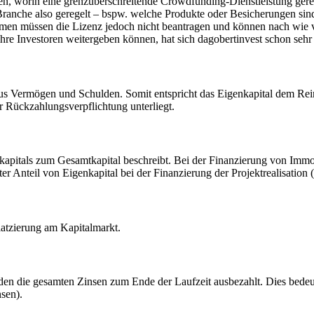
 worin eine grenzüberschreitende Crowdfunding-Dienstleistung gerege
Branche also geregelt – bspw. welche Produkte oder Besicherungen sind
men müssen die Lizenz jedoch nicht beantragen und können nach wie vo
ihre Investoren weitergeben können, hat sich dagobertinvest schon sehr
z aus Vermögen und Schulden. Somit entspricht das Eigenkapital dem R
r Rückzahlungsverpflichtung unterliegt.
enkapitals zum Gesamtkapital beschreibt. Bei der Finanzierung von Imm
er Anteil von Eigenkapital bei der Finanzierung der Projektrealisation 
atzierung am Kapitalmarkt.
den die gesamten Zinsen zum Ende der Laufzeit ausbezahlt. Dies bedeut
nsen).