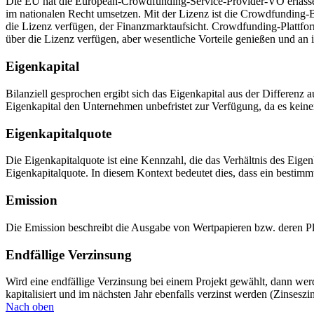
Die EU hat die European-Crowdfunding-Service-Provider-VO erlassen,
im nationalen Recht umsetzen. Mit der Lizenz ist die Crowdfunding-
die Lizenz verfügen, der Finanzmarktaufsicht. Crowdfunding-Plattfor
über die Lizenz verfügen, aber wesentliche Vorteile genießen und an 
Eigenkapital
Bilanziell gesprochen ergibt sich das Eigenkapital aus der Differen
Eigenkapital den Unternehmen unbefristet zur Verfügung, da es keine
Eigenkapitalquote
Die Eigenkapitalquote ist eine Kennzahl, die das Verhältnis des Eig
Eigenkapitalquote. In diesem Kontext bedeutet dies, dass ein bestimmt
Emission
Die Emission beschreibt die Ausgabe von Wertpapieren bzw. deren Pl
Endfällige Verzinsung
Wird eine endfällige Verzinsung bei einem Projekt gewählt, dann wer
kapitalisiert und im nächsten Jahr ebenfalls verzinst werden (Zinseszi
Nach oben