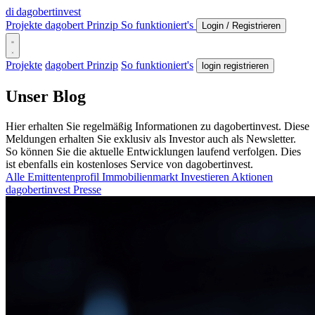
di
dagobertinvest
Projekte
dagobert Prinzip
So funktioniert's
Login / Registrieren
Projekte
dagobert Prinzip
So funktioniert's
login registrieren
Unser Blog
Hier erhalten Sie regelmäßig Informationen zu dagobertinvest. Diese
Meldungen erhalten Sie exklusiv als Investor auch als Newsletter.
So können Sie die aktuelle Entwicklungen laufend verfolgen. Dies
ist ebenfalls ein kostenloses Service von dagobertinvest.
Alle
Emittentenprofil
Immobilienmarkt
Investieren
Aktionen
dagobertinvest
Presse