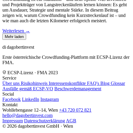
und Projektträger von Langstreckenläufern lernen können: Es geht
um Ausdauer, Strategie und mentale Stärke. In diesem Beitrag
zeigen wir, warum Crowdfunding kein Kurzstreckenlauf ist – und
wie man auch die letzten Kilometer erfolgreich meistert.
Weiterlesen →
Mehr laden
di
dagobertinvest
Erste österreichische Crowdfunding-Plattform mit ECSP-Lizenz der
FMA.
ECSP-Lizenz · FMA 2023
Service
Über uns
Risikohinweis
Interessenskonflikte
FAQ's
Blog
Glossar
Ausfälle gemäß ECSP-VO
Beschwerdemanagement
Social
Facebook
LinkedIn
Instagram
Kontakt
Wohllebengasse 12–14, Wien
+43 720 072 821
hello@dagobertinvest.com
Impressum
Datenschutzerklärung
AGB
© 2026 dagobertinvest GmbH · Wien