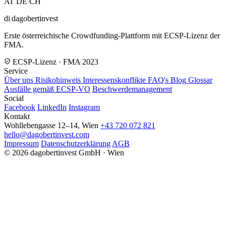
AT
DE
CH
di
dagobertinvest
Erste österreichische Crowdfunding-Plattform mit ECSP-Lizenz der
FMA.
ECSP-Lizenz · FMA 2023
Service
Über uns
Risikohinweis
Interessenskonflikte
FAQ's
Blog
Glossar
Ausfälle gemäß ECSP-VO
Beschwerdemanagement
Social
Facebook
LinkedIn
Instagram
Kontakt
Wohllebengasse 12–14, Wien
+43 720 072 821
hello@dagobertinvest.com
Impressum
Datenschutzerklärung
AGB
© 2026 dagobertinvest GmbH · Wien