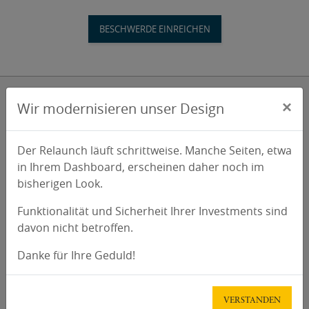
Mit der ich.app anmelden
FAQ
BESCHWERDE EINREICHEN
Vermögensberatung
Passwort vergessen und ändern
Beschwerde
×
Wir modernisieren unser Design
Kontakt
REGISTRIEREN
dagobertinvest gmbh
Der Relaunch läuft schrittweise. Manche Seiten, etwa
Wohllebengasse 12-14
in Ihrem Dashboard, erscheinen daher noch im
Neues Kundenkonto anlegen
1040 Wien
bisherigen Look.
+43 720 072 821
Funktionalität und Sicherheit Ihrer Investments sind
NEUEN ACCOUNT ANLEGEN
davon nicht betroffen.
hello@dagobertinvest.com
www.dagobertinvest.com
oder
Danke für Ihre Geduld!
Mit der ich.app registrieren
Service
VERSTANDEN