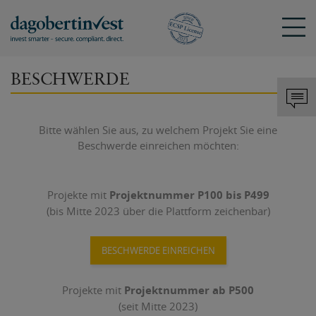
KONTAKT
Sch
DAGOBERTINVEST
ANMELDEN
BESCHWERDE
Mit bestehendem Konto anmelden
Tel.: +43 720 072 821
Bitte wählen Sie aus, zu welchem Projekt Sie eine
hello@dagobertinvest.com
Beschwerde einreichen möchten:
Projekte mit
Projektnummer P100 bis P499
Adresse
(bis Mitte 2023 über die Plattform zeichenbar)
Angemeldet bleiben
dagobertinvest gmbh
Wohllebengasse 12-14
BESCHWERDE EINREICHEN
1040 Wien
ANMELDEN
Projekte mit
Projektnummer ab P500
Kontaktanfrage
oder
(seit Mitte 2023)