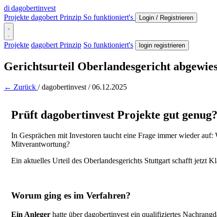
di
dagobertinvest
Projekte
dagobert Prinzip
So funktioniert's
Login / Registrieren
Projekte
dagobert Prinzip
So funktioniert's
login registrieren
Gerichtsurteil Oberlandesgericht abgewie
← Zurück
/
dagobertinvest
/
06.12.2025
Prüft dagobertinvest Projekte gut genug
In Gesprächen mit Investoren taucht eine Frage immer wieder auf: We
Mitverantwortung?
Ein aktuelles Urteil des Oberlandesgerichts Stuttgart schafft jetzt 
Worum ging es im Verfahren?
Ein Anleger
hatte über dagobertinvest ein qualifiziertes Nachrangd