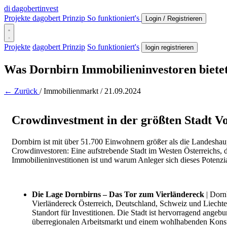
di
dagobertinvest
Projekte
dagobert Prinzip
So funktioniert's
Login / Registrieren
Projekte
dagobert Prinzip
So funktioniert's
login registrieren
Was Dornbirn Immobilieninvestoren biete
← Zurück
/
Immobilienmarkt
/
21.09.2024
Crowdinvestment in der größten Stadt V
Dornbirn ist mit über 51.700 Einwohnern größer als die Landeshau
Crowdinvestoren: Eine aufstrebende Stadt im Westen Österreichs, d
Immobilieninvestitionen ist und warum Anleger sich dieses Potenzial
Die Lage Dornbirns – Das Tor zum Vierländereck
| Dorn
Vierländereck Österreich, Deutschland, Schweiz und Liechte
Standort für Investitionen. Die Stadt ist hervorragend ange
überregionalen Arbeitsmarkt und einem wohlhabenden Konsume