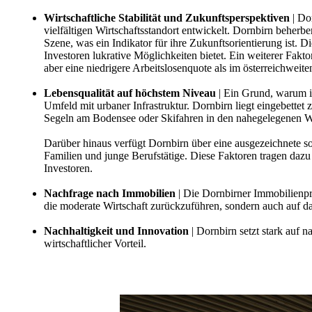
Wirtschaftliche Stabilität und Zukunftsperspektiven
| Do
vielfältigen Wirtschaftsstandort entwickelt. Dornbirn beherb
Szene, was ein Indikator für ihre Zukunftsorientierung ist.
Investoren lukrative Möglichkeiten bietet. Ein weiterer Fakt
aber eine niedrigere Arbeitslosenquote als im österreichweite
Lebensqualität auf höchstem Niveau
| Ein Grund, warum i
Umfeld mit urbaner Infrastruktur. Dornbirn liegt eingebett
Segeln am Bodensee oder Skifahren in den nahegelegenen Wi
Darüber hinaus verfügt Dornbirn über eine ausgezeichnete sozi
Familien und junge Berufstätige. Diese Faktoren tragen dazu
Investoren.
Nachfrage nach Immobilien
| Die Dornbirner Immobilienpre
die moderate Wirtschaft zurückzuführen, sondern auch auf d
Nachhaltigkeit und Innovation
| Dornbirn setzt stark auf n
wirtschaftlicher Vorteil.