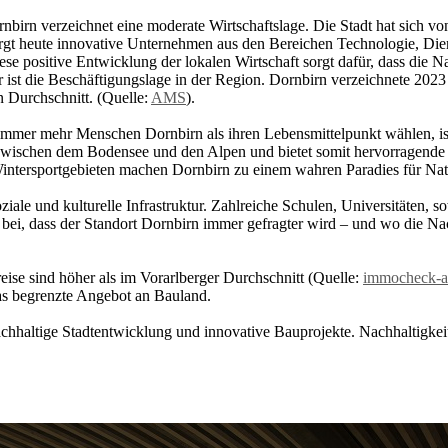
rnbirn verzeichnet eine moderate Wirtschaftslage. Die Stadt hat sich v
ergt heute innovative Unternehmen aus den Bereichen Technologie, Diens
 Diese positive Entwicklung der lokalen Wirtschaft sorgt dafür, dass d
or ist die Beschäftigungslage in der Region. Dornbirn verzeichnete 2023
n Durchschnitt. (Quelle:
AMS
).
mmer mehr Menschen Dornbirn als ihren Lebensmittelpunkt wählen, ist d
et zwischen dem Bodensee und den Alpen und bietet somit hervorragende
ntersportgebieten machen Dornbirn zu einem wahren Paradies für Nat
ale und kulturelle Infrastruktur. Zahlreiche Schulen, Universitäten, so
 bei, dass der Standort Dornbirn immer gefragter wird – und wo die N
ise sind höher als im Vorarlberger Durchschnitt (Quelle:
immocheck-au
as begrenzte Angebot an Bauland.
achhaltige Stadtentwicklung und innovative Bauprojekte. Nachhaltigkeit 