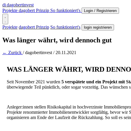
di
dagobertinvest
Projekte
dagobert Prinzip
So funktioniert's
Login / Registrieren
Projekte
dagobert Prinzip
So funktioniert's
login registrieren
Was länger währt, wird dennoch gut
← Zurück
/
dagobertinvest
/
20.11.2021
WAS LÄNGER WÄHRT, WIRD DENN
Seit November 2021 wurden
5 verspätete und ein Projekt mit St
überwiegende Teil pünktlich, oder sogar vorzeitig. Das wünschen si
Anleger:innen stellen Risikokapital in hochverzinste Immobilienproj
Projekte renommierter Immobilienentwickler sorgfältig, bevor wir S
organisieren am Ende der Laufzeit die Rückzahlung. So soll es sein 