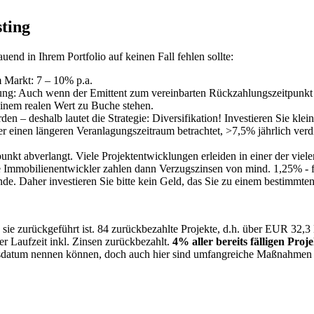
ting
nd in Ihrem Portfolio auf keinen Fall fehlen sollte:
 Markt: 7 – 10% p.a.
ung: Auch wenn der Emittent zum vereinbarten Rückzahlungszeitpunkt 
inem realen Wert zu Buche stehen.
en – deshalb lautet die Strategie: Diversifikation! Investieren Sie klei
inen längeren Veranlagungszeitraum betrachtet, >7,5% jährlich verdient
nkt abverlangt. Viele Projektentwicklungen erleiden in einer der vie
 Immobilienentwickler zahlen dann Verzugszinsen von mind. 1,25% - f
e. Daher investieren Sie bitte kein Geld, das Sie zu einem bestimmte
is sie zurückgeführt ist. 84 zurückbezahlte Projekte, d.h. über EUR 32,3
r Laufzeit inkl. Zinsen zurückbezahlt.
4% aller bereits fälligen Proj
ngsdatum nennen können, doch auch hier sind umfangreiche Maßnahmen 