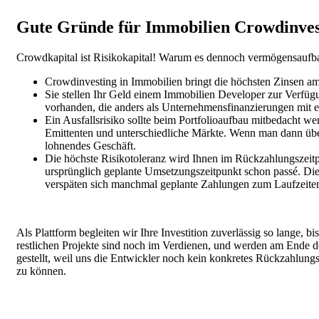
Gute Gründe für Immobilien Crowdinves
Crowdkapital ist Risikokapital! Warum es dennoch vermögensaufbaue
Crowdinvesting in Immobilien bringt die höchsten Zinsen am
Sie stellen Ihr Geld einem Immobilien Developer zur Verfüg
vorhanden, die anders als Unternehmensfinanzierungen mit e
Ein Ausfallsrisiko sollte beim Portfolioaufbau mitbedacht werd
Emittenten und unterschiedliche Märkte. Wenn man dann über e
lohnendes Geschäft.
Die höchste Risikotoleranz wird Ihnen im Rückzahlungszeitpu
ursprünglich geplante Umsetzungszeitpunkt schon passé. Die
verspäten sich manchmal geplante Zahlungen zum Laufzeitend
Als Plattform begleiten wir Ihre Investition zuverlässig so lange, b
restlichen Projekte sind noch im Verdienen, und werden am Ende de
gestellt, weil uns die Entwickler noch kein konkretes Rückzahlu
zu können.