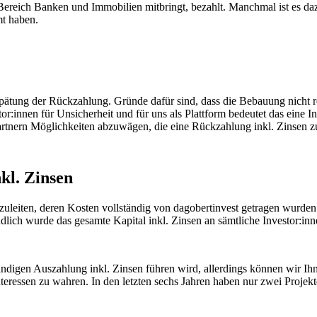
reich Banken und Immobilien mitbringt, bezahlt. Manchmal ist es dazu
mt haben.
pätung der Rückzahlung. Gründe dafür sind, dass die Bebauung nicht r
stor:innen für Unsicherheit und für uns als Plattform bedeutet das ein
rtnern Möglichkeiten abzuwägen, die eine Rückzahlung inkl. Zinsen zu
kl. Zinsen
nzuleiten, deren Kosten vollständig von dagobertinvest getragen wurden
endlich wurde das gesamte Kapital inkl. Zinsen an sämtliche Investor:in
ständigen Auszahlung inkl. Zinsen führen wird, allerdings können wir I
eressen zu wahren. In den letzten sechs Jahren haben nur zwei Projekte