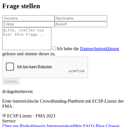
Frage stellen
Ich habe die
Datenschutzerklärung
gelesen und stimme dieser zu.
Senden
di
dagobertinvest
Erste österreichische Crowdfunding-Plattform mit ECSP-Lizenz der
FMA.
ECSP-Lizenz · FMA 2023
Service
Über uns
Risikohinweis
Interessenskonflikte
FAQ's
Blog
Glossar