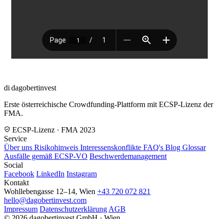
di
dagobertinvest
Erste österreichische Crowdfunding-Plattform mit ECSP-Lizenz der
FMA.
ECSP-Lizenz · FMA 2023
Service
Über uns
Risikohinweis
Interessenskonflikte
FAQ's
Blog
Glossar
Ausfälle gemäß ECSP-VO
Beschwerdemanagement
Social
Facebook
LinkedIn
Instagram
Kontakt
Wohllebengasse 12–14, Wien
+43 720 072 821
hello@dagobertinvest.com
Impressum
Datenschutzerklärung
AGB
© 2026 dagobertinvest GmbH · Wien