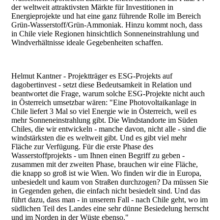
der weltweit attraktivsten Märkte für Investitionen in
Energieprojekte und hat eine ganz führende Rolle im Bereich
Grün-Wasserstoff/Grün-Ammoniak. Hinzu kommt noch, dass
in Chile viele Regionen hinsichtlich Sonneneinstrahlung und
Windverhältnisse ideale Gegebenheiten schaffen.
Helmut Kantner - Projektträger es ESG-Projekts auf
dagobertinvest - setzt diese Bedeutsamkeit in Relation und
beantwortet die Frage, warum solche ESG-Projekte nicht auch
in Österreich umsetzbar wären: "Eine Photovoltaikanlage in
Chile liefert 3 Mal so viel Energie wie in Österreich, weil es
mehr Sonneneinstrahlung gibt. Die Windstandorte im Süden
Chiles, die wir entwickeln - manche davon, nicht alle - sind die
windstärksten die es weltweit gibt. Und es gibt viel mehr
Fläche zur Verfügung. Für die erste Phase des
Wasserstoffprojekts - um Ihnen einen Begriff zu geben -
zusammen mit der zweiten Phase, brauchen wir eine Fläche,
die knapp so groß ist wie Wien. Wo finden wir die in Europa,
unbesiedelt und kaum von Straßen durchzogen? Da müssen Sie
in Gegenden gehen, die einfach nicht besiedelt sind. Und das
führt dazu, dass man - in unserem Fall - nach Chile geht, wo im
südlichen Teil des Landes eine sehr dünne Besiedelung herrscht
und im Norden in der Wüste ebenso."