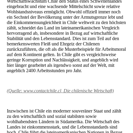
Wirtschaftswachstum Chile den Status eines Schwellenlandes
eingebracht und eine wachsende Mittelschicht sowie relative
Wohlstandsniveaus ermöglicht. Obwohl offiziell immer noch
ein Sechstel der Bevölkerung unter der Armutsgrenze lebt und
die Einkommensungleichheit in Chile weltweit zu den höchsten
zählt, schneidet das Land im lateinamerikanischen Vergleich
hervorragend ab, insbesondere in Bezug auf wirtschaftliche
Stabilität und den Lebensstandard. Dies ist zum Teil auf den
bemerkenswerten Fleiß und Ehrgeiz der Chilenen
zurückzuführen, die oft als die Musterbeispiele für Arbeitsmoral
auf dem Kontinent gelten. In Chile gibt es vergleichsweise
geringe Korruption und Nachlässigkeit, und angeblich wird
hier länger gearbeitet als irgendwo sonst auf der Welt, mit
angeblich 2400 Arbeitsstunden pro Jahr.
(Quelle:
www.contactchile.cl,
Die chilenische Wirtschaft)
Inzwischen ist Chile ein moderner souveräner Staat und zählt
zu den wirtschaftlich und sozial stabilsten sowie
wohlhabendsten Ländern in Südamerika. Die Wirtschaft des
Landes ist einkommensstark, und die Lebensstandards sind
hoch. Chile führt die lateinamerikanischen Nationen in Bezug