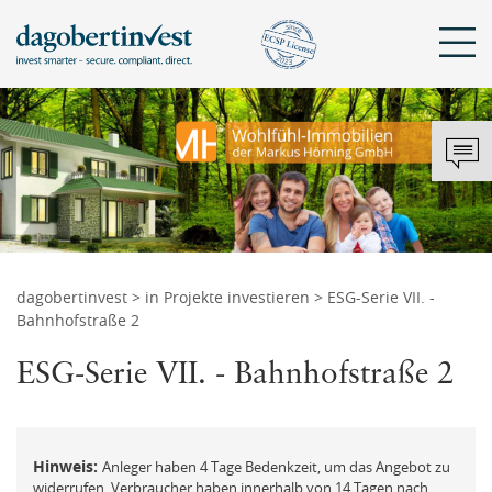
Sch
KONTAKT
DAGOBERTINVEST
ANMELDEN
Mit bestehendem Konto anmelden
Tel.: +43 720 072 821
hello@dagobertinvest.com
dagobertinvest
>
in Projekte investieren
> ESG-Serie VII. -
Adresse
Bahnhofstraße 2
Angemeldet bleiben
dagobertinvest gmbh
Wohllebengasse 12-14
ESG-Serie VII. - Bahnhofstraße 2
1040 Wien
ANMELDEN
oder
Kontaktanfrage
Hinweis:
Anleger haben 4 Tage Bedenkzeit, um das Angebot zu
widerrufen. Verbraucher haben innerhalb von 14 Tagen nach