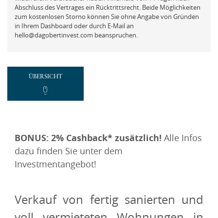
FAQ
Mit der ich.app anmelden
Abschluss des Vertrages ein Rücktrittsrecht. Beide Möglichkeiten
zum kostenlosen Storno können Sie ohne Angabe von Gründen
Vermögensberatung
in Ihrem Dashboard oder durch E-Mail an
hello@dagobertinvest.com beanspruchen.
Passwort vergessen und ändern
Beschwerde
ÜBERSICHT
REGISTRIEREN
Neues Kundenkonto anlegen
BONUS: 2% Cashback* zusätzlich!
Alle Infos
dazu finden Sie unter dem
NEUEN ACCOUNT ANLEGEN
Investmentangebot!
oder
Verkauf von fertig sanierten und
Mit der ich.app registrieren
voll vermieteten Wohnungen in