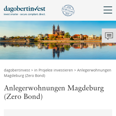
Sch
KONTAKT
DAGOBERTINVEST
ANMELDEN
Mit bestehendem Konto anmelden
Tel.: +43 720 072 821
hello@dagobertinvest.com
dagobertinvest
>
in Projekte investieren
> Anlegerwohnungen
Adresse
Magdeburg (Zero Bond)
Angemeldet bleiben
dagobertinvest gmbh
Wohllebengasse 12-14
Anlegerwohnungen Magdeburg
1040 Wien
ANMELDEN
(Zero Bond)
oder
Kontaktanfrage