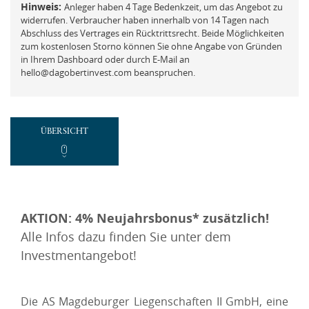
FAQ
Hinweis:
Anleger haben 4 Tage Bedenkzeit, um das Angebot zu
Mit der ich.app anmelden
widerrufen. Verbraucher haben innerhalb von 14 Tagen nach
Vermögensberatung
Abschluss des Vertrages ein Rücktrittsrecht. Beide Möglichkeiten
zum kostenlosen Storno können Sie ohne Angabe von Gründen
Passwort vergessen und ändern
Beschwerde
in Ihrem Dashboard oder durch E-Mail an
hello@dagobertinvest.com beanspruchen.
ÜBERSICHT
REGISTRIEREN
Neues Kundenkonto anlegen
NEUEN ACCOUNT ANLEGEN
AKTION: 4% Neujahrsbonus* zusätzlich!
Alle Infos dazu finden Sie unter dem
oder
Investmentangebot!
Mit der ich.app registrieren
Die AS Magdeburger Liegenschaften II GmbH, eine