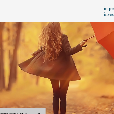
in pr
inves
KT
ERTINVEST
 072 821
tinvest.com