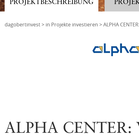
PROJEKTBESCHREIBUNG
PROJE
Adresse
dagobertinvest
>
in Projekte investieren
> ALPHA CENTER:
dagobertinvest gmb
Angemeldet bleiben
Wohllebengasse 12-
1040 Wien
ANMELDEN
oder
Mit der ich.app anmelden
Passwort vergessen und ändern
ALPHA CENTER: 