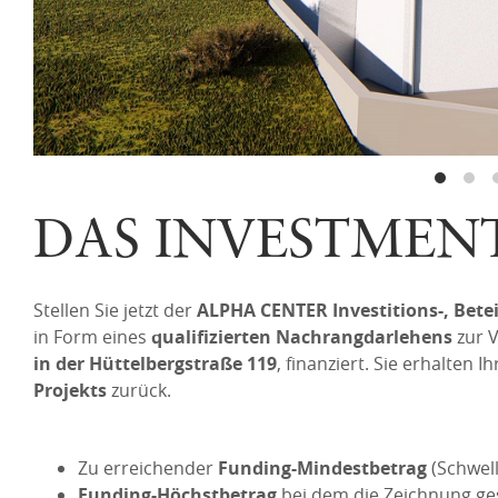
DAS INVESTMEN
Stellen Sie jetzt der
ALPHA CENTER Investitions-, Bet
in Form eines
qualifizierten Nachrangdarlehens
zur 
in der Hüttelbergstraße 119
, finanziert. Sie erhalten I
Projekts
zurück.
Zu erreichender
Funding-Mindestbetrag
(Schwel
Funding-Höchstbetrag
bei dem die Zeichnung ges