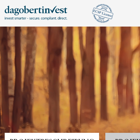
KONTA
DAGOB
ANMELDEN
Mit bestehendem Konto anmelden
Tel.: +43 720
hello@dagober