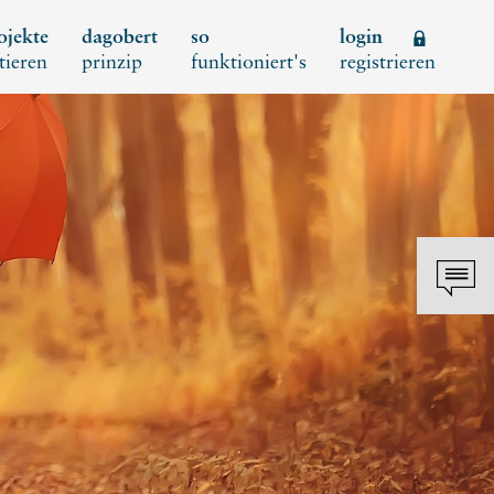
ojekte
dagobert
so
login
tieren
prinzip
funktioniert's
registrieren
Schl
REGISTRIEREN
Neues Kundenkonto anlegen
NEUEN ACCOUNT
ANLEGEN