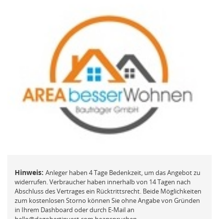
FAQ
Mit der ich.app anmelden
Vermögensberatung
Passwort vergessen und ändern
Beschwerde
REGISTRIEREN
Neues Kundenkonto anlegen
NEUEN ACCOUNT ANLEGEN
Hinweis:
Anleger haben 4 Tage Bedenkzeit, um das Angebot zu
oder
widerrufen. Verbraucher haben innerhalb von 14 Tagen nach
Abschluss des Vertrages ein Rücktrittsrecht. Beide Möglichkeiten
Mit der ich.app registrieren
zum kostenlosen Storno können Sie ohne Angabe von Gründen
in Ihrem Dashboard oder durch E-Mail an