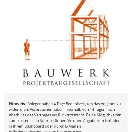
FAQ
Mit der ich.app anmelden
Vermögensberatung
Passwort vergessen und ändern
Beschwerde
REGISTRIEREN
Neues Kundenkonto anlegen
NEUEN ACCOUNT ANLEGEN
Hinweis:
Anleger haben 4 Tage Bedenkzeit, um das Angebot zu
oder
widerrufen. Verbraucher haben innerhalb von 14 Tagen nach
Abschluss des Vertrages ein Rücktrittsrecht. Beide Möglichkeiten
Mit der ich.app registrieren
zum kostenlosen Storno können Sie ohne Angabe von Gründen
in Ihrem Dashboard oder durch E-Mail an
hello@dagobertinvest.com beanspruchen.