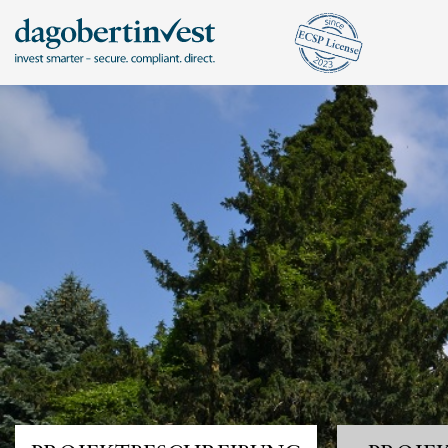
KONTA
DAGOB
ANMELDEN
Mit bestehendem Konto anmelden
Tel.: +43 720
hello@dagober