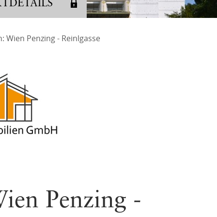
KTDETAILS
Kontakta
: Wien Penzing - Reinlgasse
h
FAQ
14
Vermögen
Beschwe
ien Penzing -