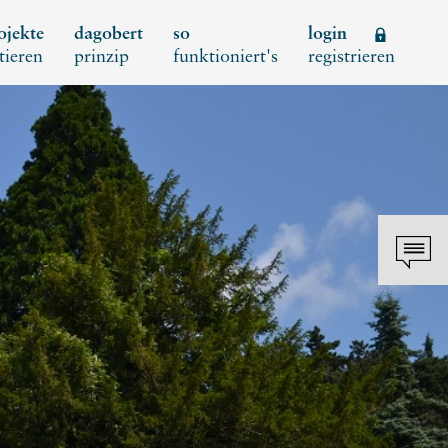
ojekte
dagobert
so
login
tieren
prinzip
funktioniert's
registrieren
Schl
REGISTRIEREN
Neues Kundenkonto anlegen
NEUEN ACCOUNT
ANLEGEN