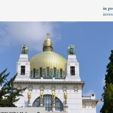
in pr
inves
KT
ERTINVEST
 072 821
tinvest.com