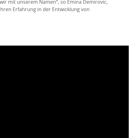
en wir mit unserem Namen“, so Emina Demirovic,
ahren Erfahrung in der Entwicklung von