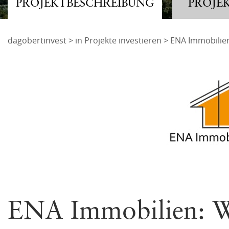
PROJEKTBESCHREIBUNG
PROJE
Adresse
dagobertinvest
>
in Projekte investieren
> ENA Immobilien
dagobertinvest gmb
Angemeldet bleiben
Wohllebengasse 12-
1040 Wien
ANMELDEN
oder
Mit der ich.app anmelden
Passwort vergessen und ändern
ENA Immobilien: W