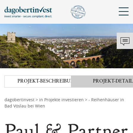
Sch
KONTAKT
DAGOBERTINVEST
ANMELDEN
Mit bestehendem Konto anmelden
Tel.: +43 720 072 821
hello@dagobertinvest.com
PROJEKT
-
BESCHREIBUNG
PROJEKT
-
DETAIL
Adresse
Angemeldet bleiben
dagobertinvest gmbh
Wohllebengasse 12-14
dagobertinvest
>
in Projekte investieren
> - Reihenhäuser in
Bad Vöslau bei Wien
1040 Wien
ANMELDEN
oder
Kontaktanfrage