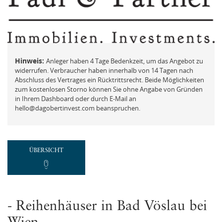
FAQ
Mit der ich.app anmelden
Vermögensberatung
Passwort vergessen und ändern
Beschwerde
Hinweis:
Anleger haben 4 Tage Bedenkzeit, um das Angebot zu
widerrufen. Verbraucher haben innerhalb von 14 Tagen nach
Abschluss des Vertrages ein Rücktrittsrecht. Beide Möglichkeiten
zum kostenlosen Storno können Sie ohne Angabe von Gründen
in Ihrem Dashboard oder durch E-Mail an
REGISTRIEREN
hello@dagobertinvest.com beanspruchen.
Neues Kundenkonto anlegen
ÜBERSICHT
NEUEN ACCOUNT ANLEGEN
oder
Mit der ich.app registrieren
- Reihenhäuser in Bad Vöslau bei