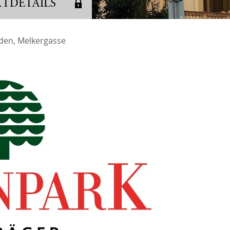
KTDETAILS
Kontakta
den, Melkergasse
h
FAQ
14
Vermögen
Beschwe