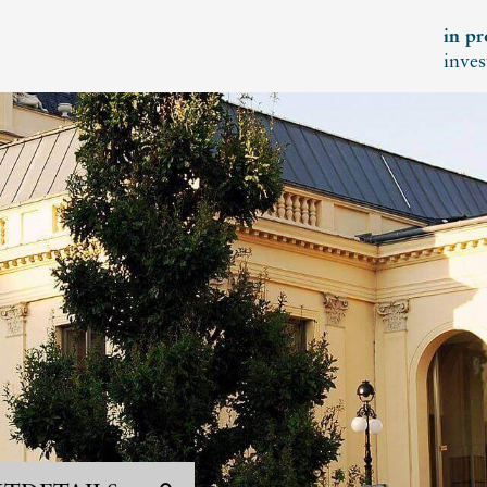
in pr
inves
KT
ERTINVEST
 072 821
tinvest.com