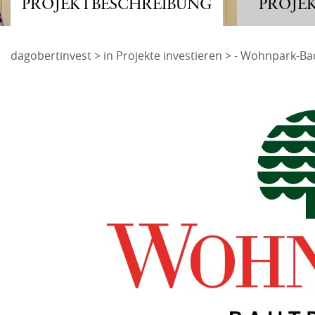
PROJEKTBESCHREIBUNG
PROJE
Adresse
dagobertinvest
>
in Projekte investieren
> - Wohnpark-Ba
dagobertinvest gmb
Angemeldet bleiben
Wohllebengasse 12-
1040 Wien
ANMELDEN
oder
Mit der ich.app anmelden
Passwort vergessen und ändern