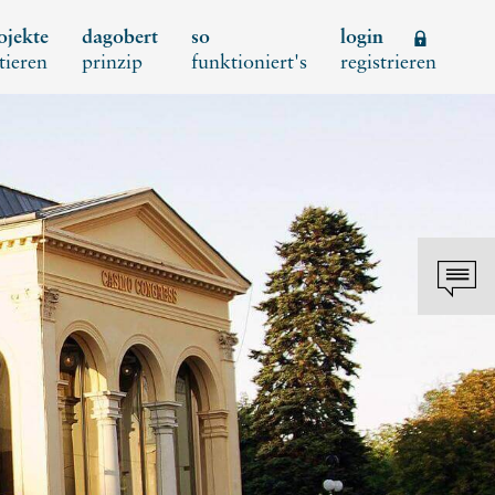
ojekte
dagobert
so
login
tieren
prinzip
funktioniert's
registrieren
Schl
REGISTRIEREN
Neues Kundenkonto anlegen
NEUEN ACCOUNT
ANLEGEN