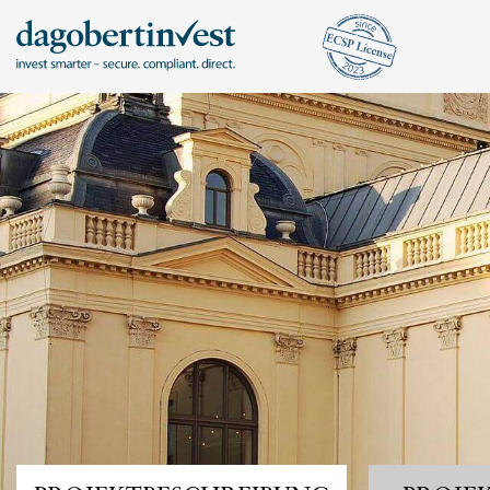
KONTA
DAGOB
ANMELDEN
Mit bestehendem Konto anmelden
Tel.: +43 720
hello@dagober