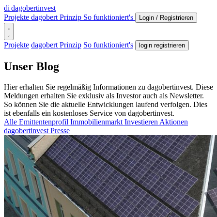
di
dagobertinvest
Projekte
dagobert Prinzip
So funktioniert's
Login / Registrieren
Projekte
dagobert Prinzip
So funktioniert's
login registrieren
Unser Blog
Hier erhalten Sie regelmäßig Informationen zu dagobertinvest. Diese
Meldungen erhalten Sie exklusiv als Investor auch als Newsletter.
So können Sie die aktuelle Entwicklungen laufend verfolgen. Dies
ist ebenfalls ein kostenloses Service von dagobertinvest.
Alle
Emittentenprofil
Immobilienmarkt
Investieren
Aktionen
dagobertinvest
Presse