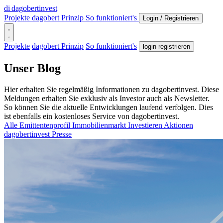
di
dagobertinvest
Projekte
dagobert Prinzip
So funktioniert's
Login / Registrieren
Projekte
dagobert Prinzip
So funktioniert's
login registrieren
Unser Blog
Hier erhalten Sie regelmäßig Informationen zu dagobertinvest. Diese
Meldungen erhalten Sie exklusiv als Investor auch als Newsletter.
So können Sie die aktuelle Entwicklungen laufend verfolgen. Dies
ist ebenfalls ein kostenloses Service von dagobertinvest.
Alle
Emittentenprofil
Immobilienmarkt
Investieren
Aktionen
dagobertinvest
Presse