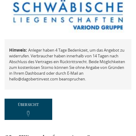
FAQ
Mit der ich.app anmelden
Vermögensberatung
Passwort vergessen und ändern
Beschwerde
Hinweis:
Anleger haben 4 Tage Bedenkzeit, um das Angebot zu
widerrufen. Verbraucher haben innerhalb von 14 Tagen nach
REGISTRIEREN
Abschluss des Vertrages ein Rücktrittsrecht. Beide Möglichkeiten
zum kostenlosen Storno können Sie ohne Angabe von Gründen
Neues Kundenkonto anlegen
in Ihrem Dashboard oder durch E-Mail an
hello@dagobertinvest.com beanspruchen.
NEUEN ACCOUNT ANLEGEN
ÜBERSICHT
oder
Mit der ich.app registrieren