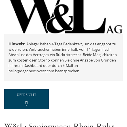
FAQ
Mit der ich.app anmelden
Vermögensberatung
Passwort vergessen und ändern
Beschwerde
Hinweis:
Anleger haben 4 Tage Bedenkzeit, um das Angebot zu
widerrufen. Verbraucher haben innerhalb von 14 Tagen nach
Abschluss des Vertrages ein Rücktrittsrecht. Beide Möglichkeiten
REGISTRIEREN
zum kostenlosen Storno können Sie ohne Angabe von Gründen
in Ihrem Dashboard oder durch E-Mail an
Neues Kundenkonto anlegen
hello@dagobertinvest.com beanspruchen.
NEUEN ACCOUNT ANLEGEN
ÜBERSICHT
oder
Mit der ich.app registrieren